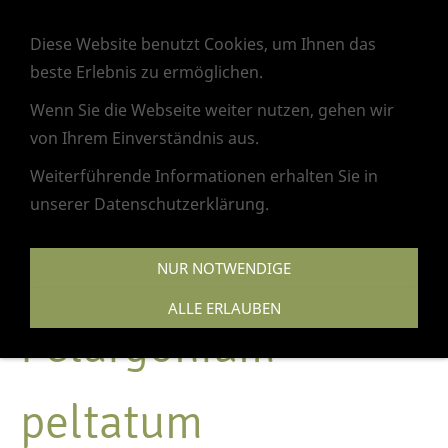
Navigation einblenden
Diese Website benutzt Cookies, um Ihnen das
beste Erlebnis zu ermöglichen.
Wenn Sie die Webseite weiter nutzen, gehen wir
von Ihrem Einverständnis aus.
Weiterführende Informationen erhalten Sie in
unserer Datenschutzerklärung.
NUR NOTWENDIGE
ALLE ERLAUBEN
Pelargonium
peltatum