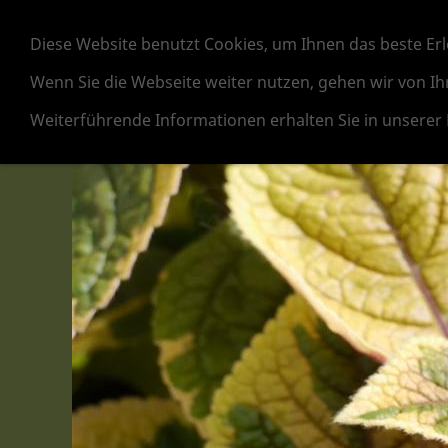
Frühlingsblüher
Beet- und B
Diese Website benutzt Cookies, um Ihnen das beste Erl
Cyclamen
Poinsettien
Marketing
Wenn Sie die Webseite weiter nutzen, gehen wir von Ih
Weiterführende Informationen erhalten Sie in unserer