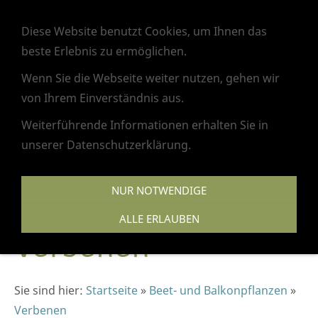
Navigation einblenden
Diese Website benutzt Cookies, um Ihnen das
beste Erlebnis zu ermöglichen.
Wenn Sie die Webseite weiter nutzen, gehen wir
von Ihrem Einverständnis aus.
Weiterführende Informationen erhalten Sie in
unserer Datenschutzerklärung.
NUR NOTWENDIGE
ALLE ERLAUBEN
Verbenen
Sie sind hier:
Startseite
»
Beet- und Balkonpflanzen
»
Verbenen